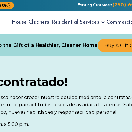
ate
(760) 
Existing Customers
House
Cleaners
Residential
Services
Commerci
 the Gift of a Healthier, Cleaner Home
Buy A Gift 
contratado!
sca hacer crecer nuestro equipo mediante la contratac
con una gran actitud y deseos de ayudar a los demás. S
sico, nuevas habilidades y responsabilidad personal.
. a 5:00 p.m.