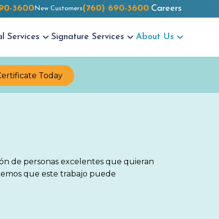
690-3600
(760) 690-3600
Careers
New Customers
al
Services
Signature
Services
About Us
Certificate Today
ión de personas excelentes que quieran
abemos que este trabajo puede