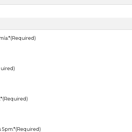
mía.*
(Required)
uired)
.*
(Required)
s 5pm.*
(Required)